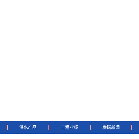
供水产品
工程业绩
腾瑞新闻